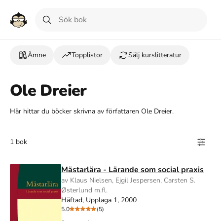
Ämne
Topplistor
Sälj kurslitteratur
Ole Dreier
Här hittar du böcker skrivna av författaren Ole Dreier.
1 bok
Mästarlära - Lärande som social praxis
av Klaus Nielsen, Ejgil Jespersen, Carsten S.
Østerlund m.fl.
Häftad, Upplaga 1, 2000
5.0
(5)