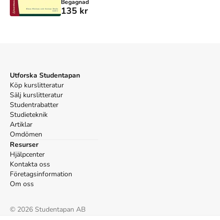
Begagnad
135 kr
Utforska Studentapan
Köp kurslitteratur
Sälj kurslitteratur
Studentrabatter
Studieteknik
Artiklar
Omdömen
Resurser
Hjälpcenter
Kontakta oss
Företagsinformation
Om oss
©
2026
Studentapan AB