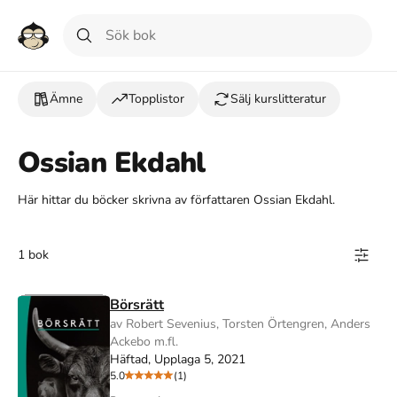
Ämne
Topplistor
Sälj kurslitteratur
Ossian Ekdahl
Här hittar du böcker skrivna av författaren Ossian Ekdahl.
1 bok
Börsrätt
av Robert Sevenius, Torsten Örtengren, Anders
Ackebo m.fl.
Häftad, Upplaga 5, 2021
5.0
(1)