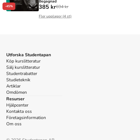
Begagnad
385 kr
694 kr
-45%
Fler upplagor (
4
st)
Utforska Studentapan
Köp kurslitteratur
Sälj kurslitteratur
Studentrabatter
Studieteknik
Artiklar
Omdömen
Resurser
Hjälpcenter
Kontakta oss
Företagsinformation
Om oss