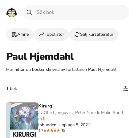
Ämne
Topplistor
Sälj kurslitteratur
Paul Hjemdahl
Här hittar du böcker skrivna av författaren Paul Hjemdahl.
1 bok
Kirurgi
av Olle Ljungqvist, Peter Naredi, Malin Sund
m.fl.
Inbunden, Upplaga 5, 2021
4.7
(6)