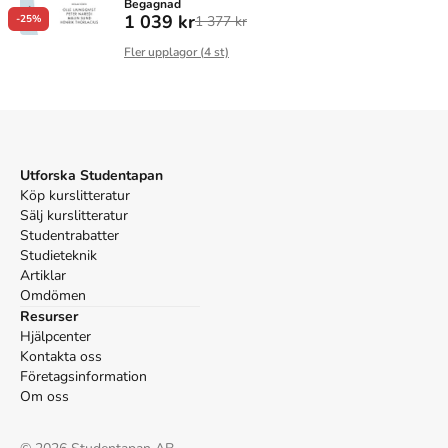
Begagnad
1 039 kr
1 377 kr
-25%
Fler upplagor (
4
st)
Utforska Studentapan
Köp kurslitteratur
Sälj kurslitteratur
Studentrabatter
Studieteknik
Artiklar
Omdömen
Resurser
Hjälpcenter
Kontakta oss
Företagsinformation
Om oss