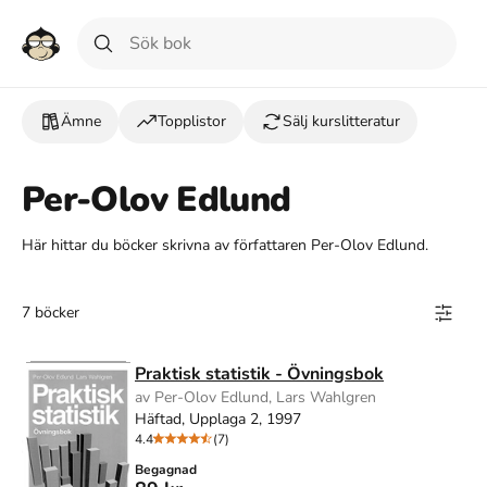
Ämne
Topplistor
Sälj kurslitteratur
Per-Olov Edlund
Här hittar du böcker skrivna av författaren Per-Olov Edlund.
7 böcker
Praktisk statistik - Övningsbok
av Per-Olov Edlund, Lars Wahlgren
Häftad, Upplaga 2, 1997
4.4
(7)
Begagnad