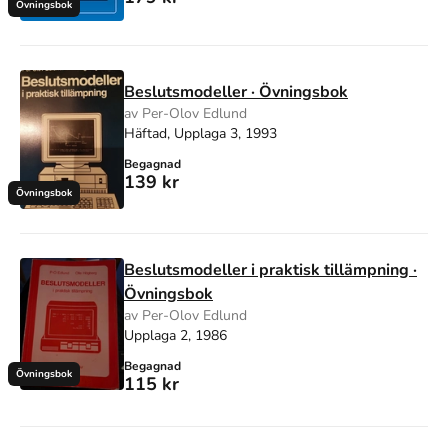
Övningsbok
Beslutsmodeller · Övningsbok
av Per-Olov Edlund
Häftad, Upplaga 3, 1993
Begagnad
139 kr
Övningsbok
Beslutsmodeller i praktisk tillämpning ·
Övningsbok
av Per-Olov Edlund
Upplaga 2, 1986
Begagnad
Övningsbok
115 kr