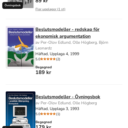
89 kr
Övningsbok
Fler upplagor (
1
st)
Beslutsmodeller - redskap för
ekonomisk argumentation
av Per-Olov Edlund, Olle Högberg, Björn
Leonardz
Häftad, Upplaga 4, 1999
5.0
(2)
Begagnad
189 kr
Beslutsmodeller - Övningsbok
av Per-Olov Edlund, Olle Högberg
Häftad, Upplaga 3, 1993
5.0
(1)
Begagnad
179 kr