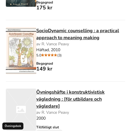
Begagnad
175 kr
SocioDynamic counselling : a practical
approach to meaning making
av R. Vance Peavy
Häftad, 2010
5.0
(3)
Begagnad
149 kr
Övningshäfte i konstruktivistisk
vägledning : [för utbildare och
vägledare]
av R. Vance Peavy
2000
Övningsbok
Tillfälligt slut