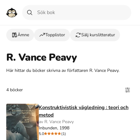
Ämne
Topplistor
Sälj kurslitteratur
R. Vance Peavy
Här hittar du böcker skrivna av författaren R. Vance Peavy.
4 böcker
Konstruktivistisk vägledning : teori och
metod
av R. Vance Peavy
Inbunden, 1998
5.0
(1)