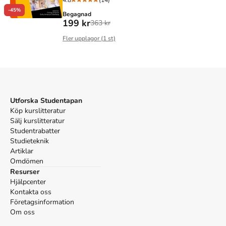
4.8
(14)
-45%
Begagnad
199 kr
363 kr
Fler upplagor (
1
st)
Utforska Studentapan
Köp kurslitteratur
Sälj kurslitteratur
Studentrabatter
Studieteknik
Artiklar
Omdömen
Resurser
Hjälpcenter
Kontakta oss
Företagsinformation
Om oss