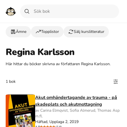
Ämne
Topplistor
Sälj kurslitteratur
Regina Karlsson
Här hittar du böcker skrivna av författaren Regina Karlsson.
1 bok
Akut omhändertagande av trauma - på
skadeplats och akutmottagning
av Carina Elmqvist, Sofia Almerud, Thomas Asp
m.fl.
Häftad, Upplaga 2, 2019