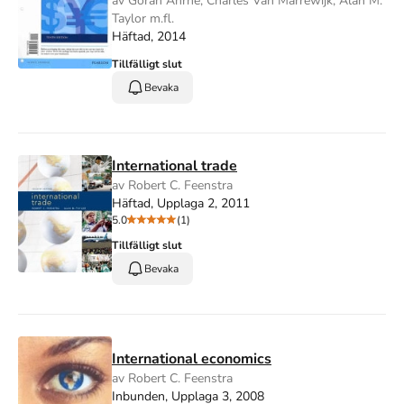
av Göran Ahrne, Charles Van Marrewijk, Alan M.
Taylor m.fl.
Häftad, 2014
Tillfälligt slut
Bevaka
International trade
av Robert C. Feenstra
Häftad, Upplaga 2, 2011
5.0
(1)
Tillfälligt slut
Bevaka
International economics
av Robert C. Feenstra
Inbunden, Upplaga 3, 2008