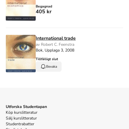
Begagnad
405 kr
International trade
av Robert C. Feenstra
Bok, Upplaga 3, 2008
Tillfälligt slut
Bevaka
Utforska Studentapan
Köp kurslitteratur
Sälj kurslitteratur
Studentrabatter