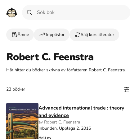
Ämne
Topplistor
Sälj kurslitteratur
Robert C. Feenstra
Här hittar du böcker skrivna av författaren Robert C. Feenstra.
23 böcker
Advanced international trade : theory
and evidence
av Robert C. Feenstra
Inbunden, Upplaga 2, 2016
Helt ny