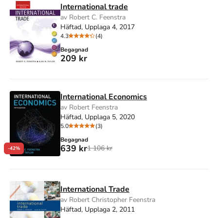
International trade
av Robert C. Feenstra
Häftad, Upplaga 4, 2017
4.3
(4)
Begagnad
209 kr
International Economics
av Robert Feenstra
Häftad, Upplaga 5, 2020
5.0
(3)
Begagnad
639 kr
1 106 kr
-42%
International Trade
av Robert Christopher Feenstra
Häftad, Upplaga 2, 2011