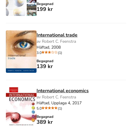
Begagnad
199 kr
International trade
av Robert C. Feenstra
Häftad, 2008
3.0
(1)
Begagnad
139 kr
International economics
av Robert C. Feenstra
Häftad, Upplaga 4, 2017
5.0
(1)
Begagnad
389 kr