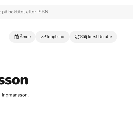
Ämne
Topplistor
Sälj kurslitteratur
sson
an Ingmansson.