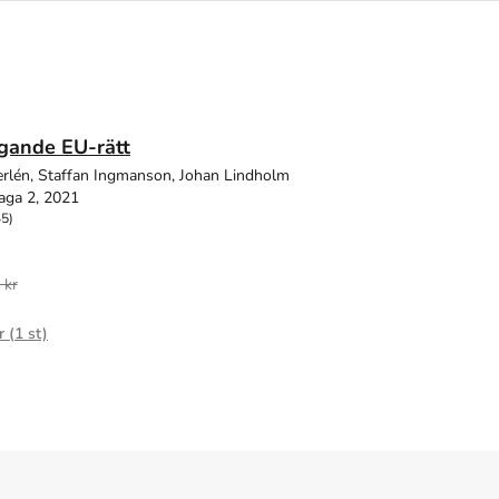
gande EU-rätt
erlén, Staffan Ingmanson, Johan Lindholm
aga 2, 2021
45)
 kr
r (
1
st)