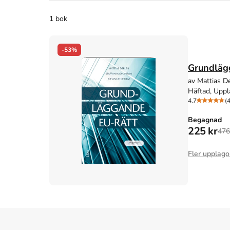
1 bok
-53%
Grundläg
av Mattias D
Häftad, Uppl
4.7
(
Begagnad
225 kr
476
Fler upplago