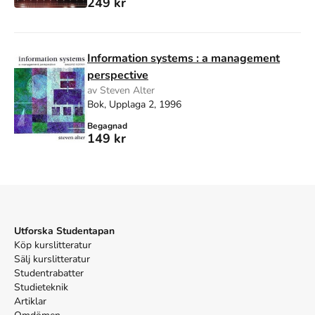
249 kr
Information systems : a management
perspective
av Steven Alter
Bok, Upplaga 2, 1996
Begagnad
149 kr
Utforska Studentapan
Köp kurslitteratur
Sälj kurslitteratur
Studentrabatter
Studieteknik
Artiklar