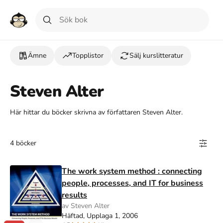
Ämne
Topplistor
Sälj kurslitteratur
Steven Alter
Här hittar du böcker skrivna av författaren Steven Alter.
4 böcker
The work system method : connecting
people, processes, and IT for business
results
av Steven Alter
Häftad, Upplaga 1, 2006