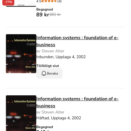
4.5
(4)
-77%
Begagnad
89 kr
381 kr
Information systems : foundation of e-
business
av Steven Alter
Inbunden, Upplaga 4, 2002
Tillfälligt slut
Bevaka
Information systems : foundation of e-
business
av Steven Alter
Häftad, Upplaga 4, 2002
Begagnad