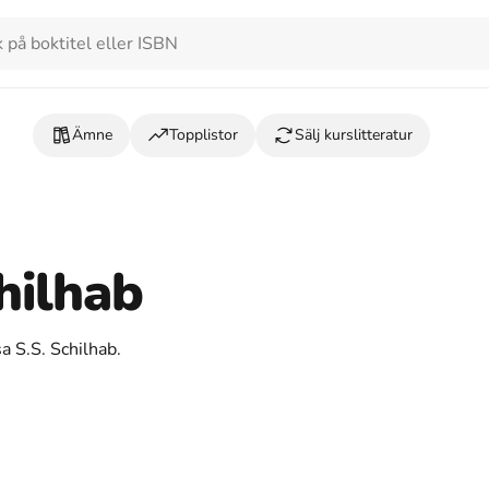
Ämne
Topplistor
Sälj kurslitteratur
hilhab
a S.S. Schilhab.