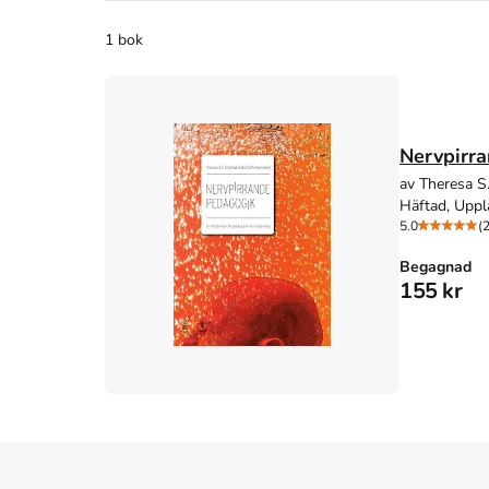
1 bok
Nervpirr
av Theresa S
Häftad, Uppl
5.0
(2
Begagnad
155 kr