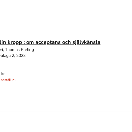
in kropp : om acceptans och självkänsla
ri, Thomas Parling
plaga 2, 2023
 kr
 beställ nu.