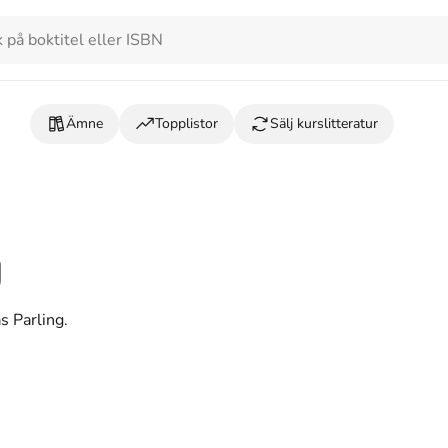
Ämne
Topplistor
Sälj kurslitteratur
g
s Parling.