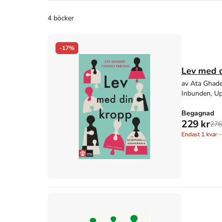
4 böcker
-17%
Lev med d
av Ata Ghade
Inbunden, Up
Begagnad
229 kr
276
Endast
1
kvar –