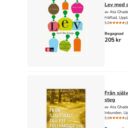
Lev med d
av Ata Ghade
Häftad, Uppl
5.0
(3
Begagnad
205 kr
Från själv
steg
av Ata Ghade
Inbunden, Up
5.0
(2