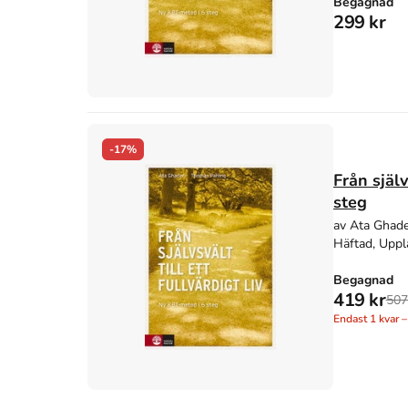
Begagnad
299 kr
-17%
Från själv
steg
av Ata Ghade
Häftad, Uppl
Begagnad
419 kr
507
Endast
1
kvar –