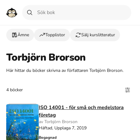
Ämne
Topplistor
Sälj kurslitteratur
Torbjörn Brorson
Här hittar du böcker skrivna av författaren Torbjörn Brorson.
4 böcker
ISO 14001 - för små och medelstora
företag
av Torbjörn Brorson
Häftad, Upplaga 7, 2019
Begagnad