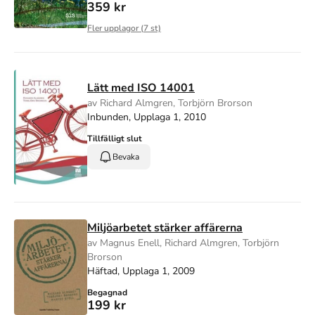
359 kr
Fler upplagor (
7
st)
Lätt med ISO 14001
av Richard Almgren, Torbjörn Brorson
Inbunden, Upplaga 1, 2010
Tillfälligt slut
Bevaka
Miljöarbetet stärker affärerna
av Magnus Enell, Richard Almgren, Torbjörn
Brorson
Häftad, Upplaga 1, 2009
Begagnad
199 kr