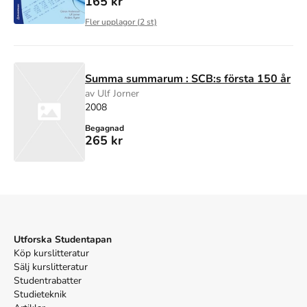
165 kr
Fler upplagor (
2
st)
Summa summarum : SCB:s första 150 år
av Ulf Jorner
2008
Begagnad
265 kr
Utforska Studentapan
Köp kurslitteratur
Sälj kurslitteratur
Studentrabatter
Studieteknik