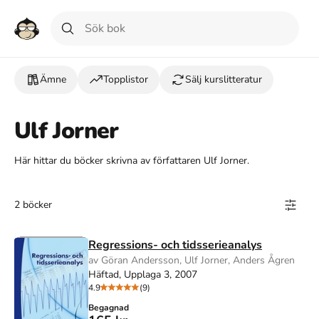
Ämne
Topplistor
Sälj kurslitteratur
Ulf Jorner
Här hittar du böcker skrivna av författaren Ulf Jorner.
2 böcker
Regressions- och tidsserieanalys
av Göran Andersson, Ulf Jorner, Anders Ågren
Häftad, Upplaga 3, 2007
4.9
(9)
Begagnad