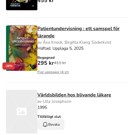
455 kr
Patientundervisning : ett samspel för
lärande
av Åsa Kneck, Birgitta Klang Söderkvist
Häftad, Upplaga 5, 2025
Begagnad
295 kr
411 kr
-28%
Fler upplagor (
4
st)
Världsbilden hos blivande läkare
av Ulla Josephson
1995
Tillfälligt slut
Bevaka