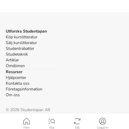
Utforska Studentapan
Köp kurslitteratur
Sälj kurslitteratur
Studentrabatter
Studieteknik
Artiklar
Omdömen
Resurser
Hjälpcenter
Kontakta oss
Företagsinformation
Om oss
©
2026
Studentapan AB
Villkor
Cookies
Hem
Köp
Sälj
Logga in