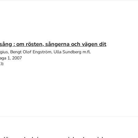
sång : om rösten, sångerna och vägen dit
gius, Bengt Olof Engström, Ulla Sundberg m.fl.
aga 1, 2007
13)