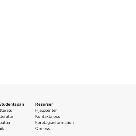
 Studentapan
Resurser
tteratur
Hjälpcenter
tteratur
Kontakta oss
batter
Företagsinformation
nik
Om oss