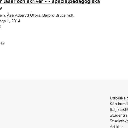
läser och skriver - - specialpedagogiska
v
ein, Åsa Alberyd Öfors, Barbro Bruce m.fl.
aga 1, 2014
)
 kr
Utforska
Köp kursli
Sälj kursli
Studentra
Studietek
Artiklar