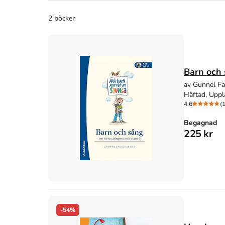
2 böcker
Barn och 
av Gunnel Fa
Häftad, Uppl
4.6
(
Begagnad
225 kr
-54%