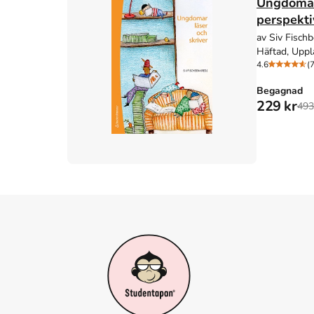
Ungdomar 
perspekti
av Siv Fischb
Häftad, Uppl
4.6
(7
Begagnad
229 kr
493