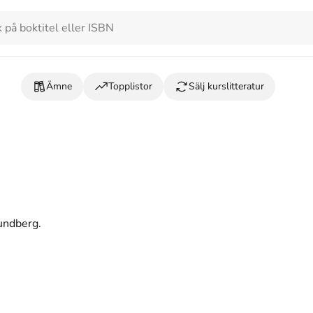
Ämne
Topplistor
Sälj kurslitteratur
Sundberg.