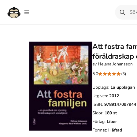
Att fostra fa
föräldraskap 
av
Helena Johansson
5.0
(3)
Upplaga:
1a
upplagan
Utgiven:
2012
ISBN:
9789147097944
Sidor:
189
st
Förlag:
Liber
Format:
Häftad