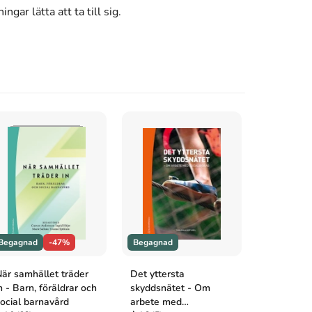
gar lätta att ta till sig.
Begagnad
-47%
Begagnad
Begagnad
är samhället träder
Det yttersta
Föräldrask
n - Barn, föräldrar och
skyddsnätet - Om
- från 190
ocial barnavård
arbete med
tal