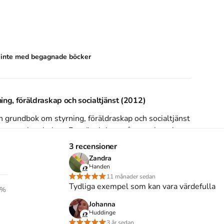
s inte med begagnade böcker
ing, föräldraskap och socialtjänst (2012)
n grundbok om styrning, föräldraskap och socialtjänst
agan av kursboken.
Den
är skriven på svenska
och
ulturhistoria
.
Förlaget bakom boken är
Liber
som har
3 recensioner
Zandra
tyrning, föräldraskap och socialtjänst
på Studentapan
Handen
11 månader sedan
Tydliga exempel som kan vara värdefulla
styrning, föräldraskap och socialtjänst
%
(Upplaga
1
)
Johanna
Huddinge
om styrning, föräldraskap och socialtjänst
3 år sedan
. 1:a uppl.