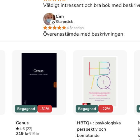
Väldigt intressant och bra bok med beskrivnin
Cim
styrning, föräldraskap och socialtjänst
, 1 uppl. (Liber,
Skarpnäck
4 år sedan
Överensstämde med beskrivningen
om styrning, föräldraskap och socialtjänst
(1:a uppl.).
g, föräldraskap och socialtjänst. 1:a uppl. Liber;
Begagnad
-31%
Begagnad
-22%
Genus
HBTQ+ : psykologiska
N
4.6
(22)
perspektiv och
i
219 kr
319 kr
bemötande
s