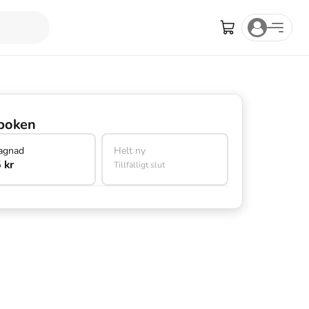
boken
agnad
Helt ny
 kr
Tillfälligt slut