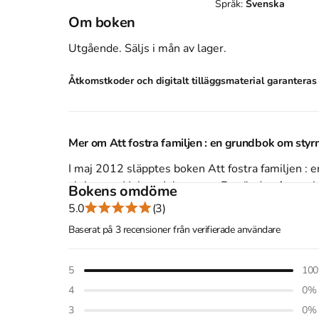
Språk:
Svenska
Om boken
Utgående. Säljs i mån av lager.
Åtkomstkoder och digitalt tilläggsmaterial garantera
Mer om Att fostra familjen : en grundbok om styrn
I maj 2012 släpptes boken Att fostra familjen : e
skriven av
Helena Johansson
.
Det är den 1a uppl
Bokens omdöme
består av 189 sidor
djupgående information om k
5.0
(3)
sitt säte i Solna
.
Baserat på 3 recensioner från verifierade användare
Köp boken
Att fostra familjen : en grundbok om s
och spara
pengar
.
Referera till
5
Att fostra familjen : en grundbok om 
100
4
0
%
Harvard
3
0
%
Johansson, H. (2012).
Att fostra familjen : en grundbok 