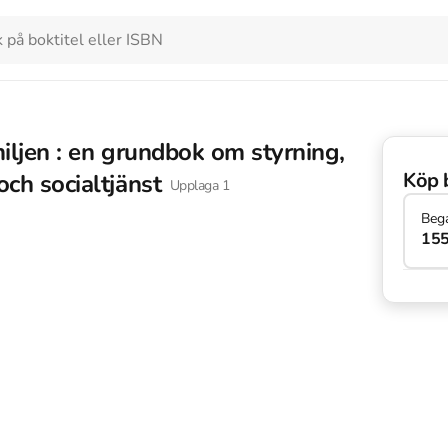
miljen : en grundbok om styrning,
Köp 
och socialtjänst
Upplaga
1
Beg
155