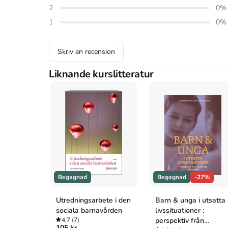
2
0
%
Liber.
Oxford
1
0
%
Johansson, Helena,
Att fostra familjen : en grundbok om 
2012).
Skriv en recension
APA
Johansson, H. (2012).
Att fostra familjen : en grundbok 
Liknande kurslitteratur
Liber.
Vancouver
Johansson H. Att fostra familjen : en grundbok om styrnin
2012.
Begagnad
Begagnad
-27%
Utredningsarbete i den
Barn & unga i utsatta
sociala barnavården
livssituationer :
4.7
(7)
perspektiv från
105 kr