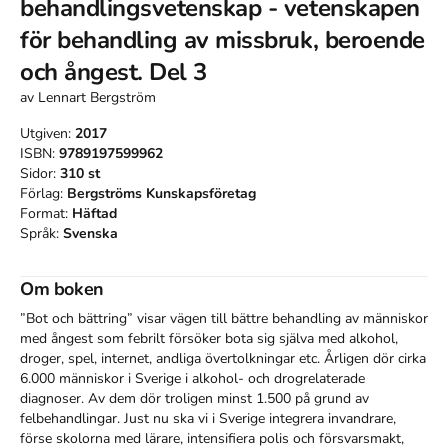
behandlingsvetenskap - vetenskapen
för behandling av missbruk, beroende
och ångest. Del 3
av
Lennart Bergström
Utgiven:
2017
ISBN:
9789197599962
Sidor:
310
st
Förlag:
Bergströms Kunskapsföretag
Format:
Häftad
Språk:
Svenska
Om boken
”Bot och bättring” visar vägen till bättre behandling av människor 
med ångest som febrilt försöker bota sig själva med alkohol, 
droger, spel, internet, andliga övertolkningar etc. Årligen dör cirka 
6.000 människor i Sverige i alkohol- och drogrelaterade 
diagnoser. Av dem dör troligen minst 1.500 på grund av 
felbehandlingar. Just nu ska vi i Sverige integrera invandrare, 
förse skolorna med lärare, intensifiera polis och försvarsmakt, 