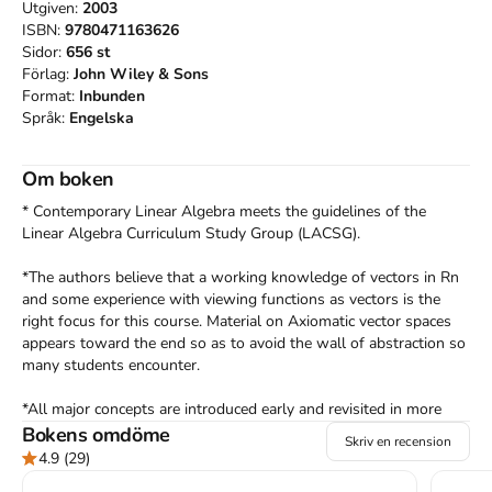
Utgiven:
2003
ISBN:
9780471163626
Sidor:
656
st
Förlag:
John Wiley & Sons
Format:
Inbunden
Språk:
Engelska
Om boken
* Contemporary Linear Algebra meets the guidelines of the 
Linear Algebra Curriculum Study Group (LACSG). 

*The authors believe that a working knowledge of vectors in Rn 
and some experience with viewing functions as vectors is the 
right focus for this course. Material on Axiomatic vector spaces 
appears toward the end so as to avoid the wall of abstraction so 
many students encounter.  

*All major concepts are introduced early and revisited in more 
depth later on. This spiral approach to concept development 
Bokens omdöme
Skriv en recension
ensures that all key topics can be covered in the course. 

4.9
(29)