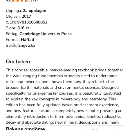
4.0
(1)
Upplaga:
2a
upplagan
Utgiven:
2017
ISBN:
9781316608852
Sidor:
616
st
Förlag:
Cambridge University Press
Format:
Häftad
Språk:
Engelska
Om boken
This concise, accessible, market-leading textbook brings together 
the wide-ranging fundamentals students need to understand 
rocks and minerals, and shows them how they relate to the 
broader Earth, materials and environmental sciences. Designed 
specifically for one-semester courses, it is beautifully illustrated 
to explain the key concepts in mineralogy and petrology. This 
edition has been fully updated based on classroom experience, 
and new features include a completely new chapter providing an 
elementary introduction to thermodynamics, kinetics, radioactive 
decay and absolute dating; new mineral descriptions and many 
new stunning color photographs; and a new section on hydraulic 
Bokens omdöme