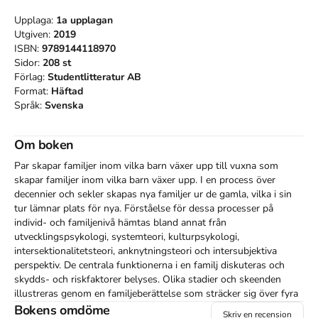
Upplaga:
1a
upplagan
Utgiven:
2019
ISBN:
9789144118970
Sidor:
208
st
Förlag:
Studentlitteratur AB
Format:
Häftad
Språk:
Svenska
Om boken
Par skapar familjer inom vilka barn växer upp till vuxna som 
skapar familjer inom vilka barn växer upp. I en process över 
decennier och sekler skapas nya familjer ur de gamla, vilka i sin 
tur lämnar plats för nya. Förståelse för dessa processer på 
individ- och familjenivå hämtas bland annat från 
utvecklingspsykologi, systemteori, kulturpsykologi, 
intersektionalitetsteori, anknytningsteori och intersubjektiva 
perspektiv. De centrala funktionerna i en familj diskuteras och 
skydds- och riskfaktorer belyses. Olika stadier och skeenden 
illustreras genom en familjeberättelse som sträcker sig över fyra 
generationer.

Bokens omdöme
Skriv en recension