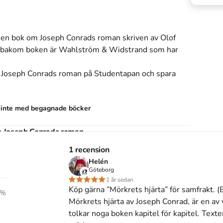
: en bok om Joseph Conrads roman
skriven av
Olof
 bakom boken är
Wahlström & Widstrand
som har
m Joseph Conrads roman
på Studentapan och spara
s inte med begagnade böcker
om Joseph Conrads roman
1 recension
Helén
ok om Joseph Conrads roman
. Wahlström &
Göteborg
1 år sedan
Köp gärna ”Mörkrets hjärta” för samfrakt. (
%
m Joseph Conrads roman
(Wahlström & Widstrand,
Mörkrets hjärta av Joseph Conrad, är en av
tolkar noga boken kapitel för kapitel. Texte