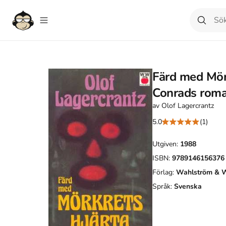
Färd med Mörk
Conrads rom
av
Olof Lagercrantz
5.0
(1)
Utgiven:
1988
ISBN:
9789146156376
Förlag:
Wahlström & 
Språk:
Svenska