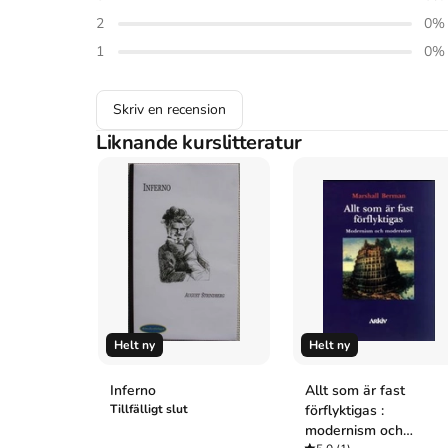
Lagercrantz, O. (1988).
Färd med Mörkrets hjärta : en b
2
0
%
Widstrand.
Vancouver
1
0
%
Lagercrantz O. Färd med Mörkrets hjärta : en bok om J
Skriv en recension
Liknande kurslitteratur
Helt ny
Helt ny
Inferno
Allt som är fast
Tillfälligt slut
förflyktigas :
modernism och