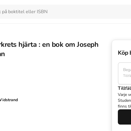
rets hjärta : en bok om Joseph
Köp 
an
Beg
Tillf
Tillfäl
Varje v
Widstrand
Studen
finns t