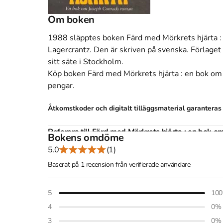
Om boken
1988 släpptes boken Färd med Mörkrets hjärta 
Lagercrantz
.
Den
är skriven på svenska
.
Förlaget
sitt säte i Stockholm
.
Köp boken
Färd med Mörkrets hjärta : en bok o
pengar
.
Åtkomstkoder och digitalt tilläggsmaterial garantera
Referera till
Färd med Mörkrets hjärta : en bok 
Bokens omdöme
5.0
(1)
Harvard
Lagercrantz, O. (1988).
Baserat på 1 recension från verifierade användare
Färd med Mörkrets hjärta : en b
Widstrand.
Oxford
5
100
Lagercrantz, Olof,
Färd med Mörkrets hjärta : en bok o
1988).
4
0
%
APA
3
0
%