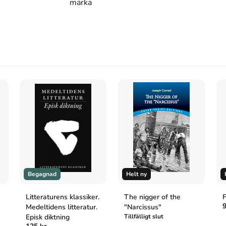
märka
ok om Joseph Conrads roman
. Wahlström &
oseph Conrads roman. Wahlström & Widstrand; 1988.
Begagnad
Helt ny
Litteraturens klassiker.
The nigger of the
F
9
Medeltidens litteratur.
"Narcissus"
Episk diktning
Tillfälligt slut