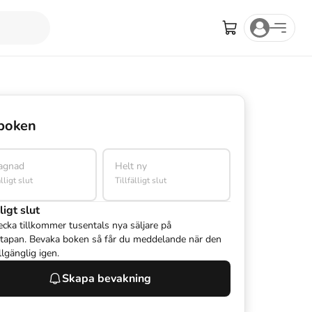
boken
agnad
Helt ny
älligt slut
Tillfälligt slut
ligt slut
ecka tillkommer tusentals nya säljare på
tapan. Bevaka boken så får du meddelande när den
illgänglig igen.
Skapa bevakning