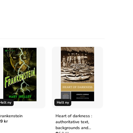
Helt ny
Helt ny
Begagnad
rankenstein
Heart of darkness :
American
9 kr
89 kr
authoritative text,
backgrounds and