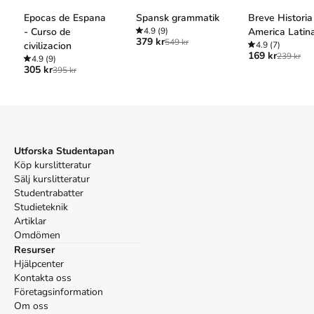
Epocas de Espana
Spansk grammatik
Breve Historia
- Curso de
4.9
(9)
America Latin
379 kr
549 kr
civilizacion
4.9
(7)
169 kr
239 kr
4.9
(9)
305 kr
395 kr
Utforska Studentapan
Köp kurslitteratur
Sälj kurslitteratur
Studentrabatter
Studieteknik
Artiklar
Omdömen
Resurser
Hjälpcenter
Kontakta oss
Företagsinformation
Om oss