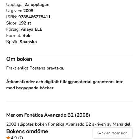
Upplaga:
2a
upplagan
Utgiven:
2008
ISBN:
9788466778411
Sidor:
192
st
Förlag:
Anaya ELE
Format:
Bok
Språk:
Spanska
Om boken
Frakt enligt Postens brevtaxa.
Åtkomstkoder och digitalt tilläggsmaterial garanteras inte
med begagnade böcker
Mer om Fonética Avanzado B2 (2008)
2008 släpptes boken Fonética Avanzado B2
skriven av
María del
Pilar Nuño Álvarez
Bokens omdöme
.
Det är den 2a upplagan av kursboken.
Den
är
Skriv en recension
skriven på spanska
och består av 192 sidor
.
Förlaget bakom
4.9
(7)