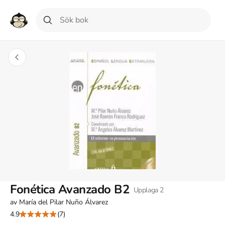
Fonética Avanzado B2
Upplaga
2
av
María del Pilar Nuño Álvarez
4.9
(7)