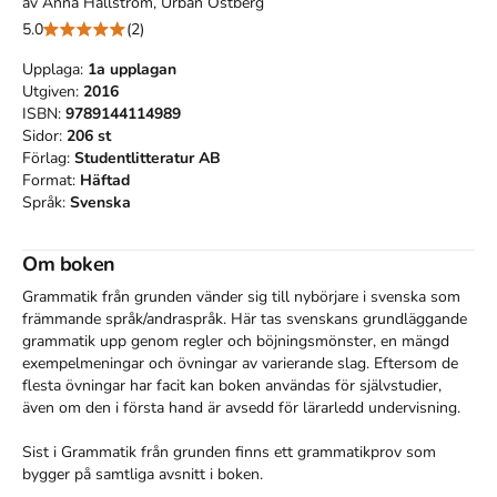
av
Anna Hallström, Urban Östberg
5.0
(2)
Upplaga:
1a
upplagan
Utgiven:
2016
ISBN:
9789144114989
Sidor:
206
st
Förlag:
Studentlitteratur AB
Format:
Häftad
Språk:
Svenska
Om boken
Grammatik från grunden vänder sig till nybörjare i svenska som 
främmande språk/andraspråk. Här tas svenskans grundläggande 
grammatik upp genom regler och böjningsmönster, en mängd 
exempelmeningar och övningar av varierande slag. Eftersom de 
flesta övningar har facit kan boken användas för självstudier, 
även om den i första hand är avsedd för lärarledd undervisning. 

Sist i Grammatik från grunden finns ett grammatikprov som 
bygger på samtliga avsnitt i boken.