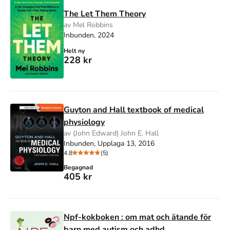
The Let Them Theory
av Mel Robbins
Inbunden, 2024
Helt ny
228 kr
Guyton and Hall textbook of medical
physiology
av (John Edward) John E. Hall
Inbunden, Upplaga 13, 2016
4.8
(5)
Begagnad
405 kr
Npf-kokboken : om mat och ätande för
barn med autism och adhd