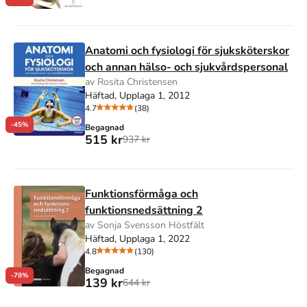
Anatomi och fysiologi för sjuksköterskor
och annan hälso- och sjukvårdspersonal
av Rosita Christensen
Häftad, Upplaga 1, 2012
4.7
(38)
-45%
Begagnad
515 kr
937 kr
Funktionsförmåga och
funktionsnedsättning 2
av Sonja Svensson Höstfält
Häftad, Upplaga 1, 2022
4.8
(130)
Begagnad
-78%
139 kr
644 kr