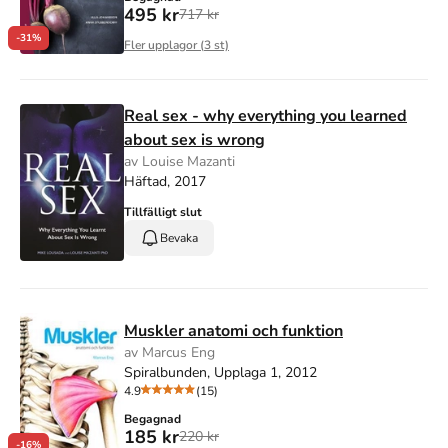
495 kr
717 kr
-31%
Fler upplagor (
3
st)
Real sex - why everything you learned
about sex is wrong
av Louise Mazanti
Häftad, 2017
Tillfälligt slut
Bevaka
Muskler anatomi och funktion
av Marcus Eng
Spiralbunden, Upplaga 1, 2012
4.9
(15)
Begagnad
185 kr
220 kr
-16%