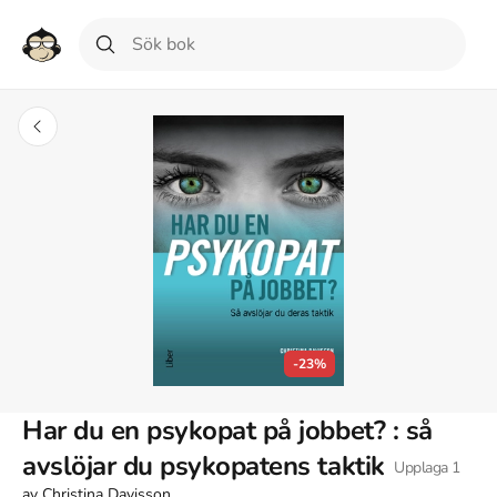
-23%
Har du en psykopat på jobbet? : så
avslöjar du psykopatens taktik
Upplaga
1
av
Christina Davisson