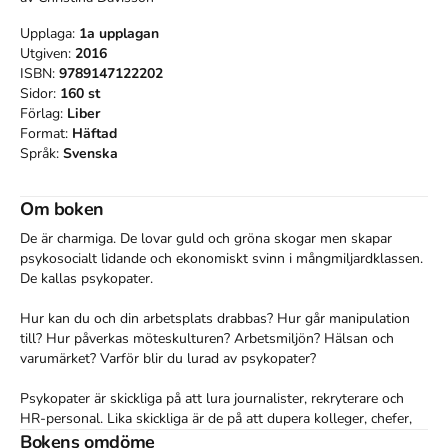
Upplaga:
1a
upplagan
Utgiven:
2016
ISBN:
9789147122202
Sidor:
160
st
Förlag:
Liber
Format:
Häftad
Språk:
Svenska
Om boken
De är charmiga. De lovar guld och gröna skogar men skapar 
psykosocialt lidande och ekonomiskt svinn i mångmiljardklassen. 
De kallas psykopater.

Hur kan du och din arbetsplats drabbas? Hur går manipulation 
till? Hur påverkas möteskulturen? Arbetsmiljön? Hälsan och 
varumärket? Varför blir du lurad av psykopater?

Psykopater är skickliga på att lura journalister, rekryterare och 
HR-personal. Lika skickliga är de på att dupera kolleger, chefer, 
ledning och styrelse. För psykopater är lögner en sport. Men 
Bokens omdöme