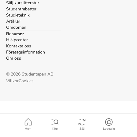
Sälj kurslitteratur
Studentrabatter
Studieteknik
Artiklar
Omdömen
Resurser
Hjälpcenter
Kontakta oss
Företagsinformation
Om oss
©
2026
Studentapan AB
Villkor
Cookies
Hem
Köp
Sälj
Logga in