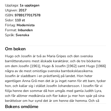
Upplaga:
1a
upplagan
Utgiven:
2017
ISBN:
9789177017578
Sidor:
110
st
Förlag:
Modernista
Format:
Inbunden
Språk:
Svenska
Om boken
Hugo och Josefin är två av Maria Gripes och den svenska 
barnlitteraturens mest älskade karaktärer, och de tre böckerna 
om dem Josefin [1961], Hugo & Josefin [1962] samt Hugo [1966] 
några av de mest omistliga svenska barnboksklassikerna. 

Josefin är sladdbarn i en prästfamilj på landet. Hon heter 
egentligen Anna Grå men det är ju inget namn för ett barn, tycker 
hon, och kallar sig i stället Josefin Johandersson. I Josefin får vi 
följa henne den sommar då hon umgås med gamla Judith Lyra, 
och får alltmer medkänsla och fler kakor ju mer hon spär på sina 
berättelser om hur synd det är om henne där hemma. Och så 
dras hon in i mysteriet med den nya trädgårdsmästaren med det 
Bokens omdöme
långa vita skägget.
