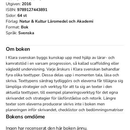
Utgiven:
2016
ISBN:
9789127443891
Sidor:
64
st
Förlag:
Natur & Kultur Läromedel och Akademi
Format:
Bok
Språk:
Svenska
Om boken
I Klara svenskan byggs kunskap upp med hjälp av lärar- och 
kamratstöd i en varsam progression, så kallad scaffolding eller 
vägledd undervisning. Varje årskurs i Klara svenskan behandlar 
fyra olika texttyper. Dessa delas upp i momenten tala, läsa och 
skriva. Texttypens särdrag tydliggörs och eleverna får tillägna sig 
lämpliga strategier och verktyg för att ta sig an texter i den 
aktuella texttypen, till exempel planeringsverktyg för det egna 
skrivandet och strategier för läsförståelse och retorik. Längre 
texter som eleverna producerar skrivs inte i boken men 
planeringen inför skrivandet, checklistor och bedömningsmatriser 
under skrivandet samt utvärdering efter skrivandet samlas i 
Bokens omdöme
boken.

Ingen har recenserat den här boken ännu.