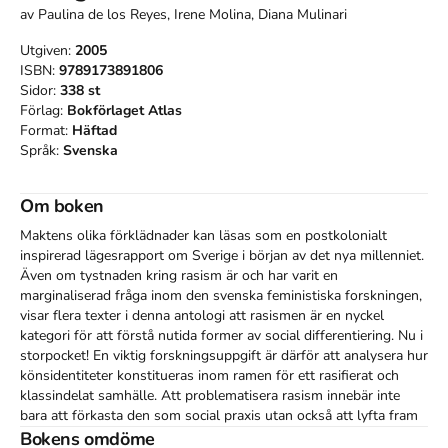
av
Paulina de los Reyes, Irene Molina, Diana Mulinari
Utgiven:
2005
ISBN:
9789173891806
Sidor:
338
st
Förlag:
Bokförlaget Atlas
Format:
Häftad
Språk:
Svenska
Om boken
Maktens olika förklädnader kan läsas som en postkolonialt 
inspirerad lägesrapport om Sverige i början av det nya millenniet. 
Även om tystnaden kring rasism är och har varit en 
marginaliserad fråga inom den svenska feministiska forskningen, 
visar flera texter i denna antologi att rasismen är en nyckel 
kategori för att förstå nutida former av social differentiering. Nu i 
storpocket! En viktig forskningsuppgift är därför att analysera hur 
könsidentiteter konstitueras inom ramen för ett rasifierat och 
klassindelat samhälle. Att problematisera rasism innebär inte 
bara att förkasta den som social praxis utan också att lyfta fram 
och undersöka hur erfarenheter av rasismen parallellt med klass 
Bokens omdöme