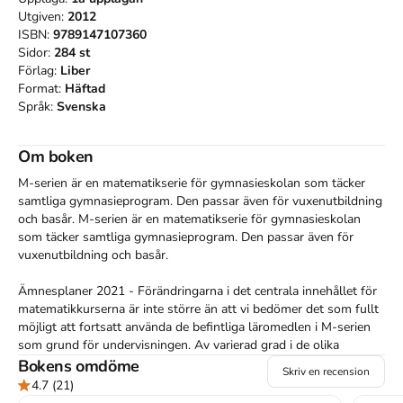
Utgiven:
2012
ISBN:
9789147107360
Sidor:
284
st
Förlag:
Liber
Format:
Häftad
Språk:
Svenska
Om boken
M-serien är en matematikserie för gymnasieskolan som täcker 
samtliga gymnasieprogram. Den passar även för vuxenutbildning 
och basår. M-serien är en matematikserie för gymnasieskolan 
som täcker samtliga gymnasieprogram. Den passar även för 
vuxenutbildning och basår.

Ämnesplaner 2021 - Förändringarna i det centrala innehållet för 
matematikkurserna är inte större än att vi bedömer det som fullt 
möjligt att fortsatt använda de befintliga läromedlen i M-serien 
som grund för undervisningen. Av varierad grad i de olika 
kurserna är dock anpassningar nödvändiga. Via länkar här på 
Bokens omdöme
Skriv en recension
sidan når du vårt förslag till hur dessa kan göras.

4.7
(21)