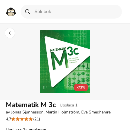
-73%
Matematik M 3c
Upplaga
1
av
Jonas Sjunnesson, Martin Holmström, Eva Smedhamre
4.7
(21)
Upplaga:
1a
upplagan