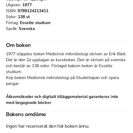
Utgiven:
1977
ISBN:
9789124213411
Sidor:
138
st
Förlag:
Esselte studium
Språk:
Svenska
Om boken
1977 släpptes boken Medicinsk mikrobiologi
skriven av
Erik Bäck
.
Det är den 2a upplagan av kursboken.
Den
är skriven på svenska
och består av 138 sidor
.
Förlaget bakom boken är
Esselte
studium
.
Köp boken
Medicinsk mikrobiologi
på Studentapan och spara
pengar
.
Åtkomstkoder och digitalt tilläggsmaterial garanteras inte
med begagnade böcker
Bokens omdöme
Tillhör kategorierna
Ingen har recenserat den här boken ännu.
Övrigt
Övrigt