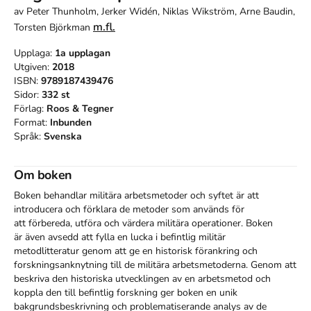
av
Peter Thunholm, Jerker Widén, Niklas Wikström, Arne Baudin,
m.fl.
Torsten Björkman
Upplaga:
1a
upplagan
Utgiven:
2018
ISBN:
9789187439476
Sidor:
332
st
Förlag:
Roos & Tegner
Format:
Inbunden
Språk:
Svenska
Om boken
Boken behandlar militära arbetsmetoder och syftet är att 
introducera och förklara de metoder som används för 
att förbereda, utföra och värdera militära operationer. Boken 
är även avsedd att fylla en lucka i befintlig militär 
metodlitteratur genom att ge en historisk förankring och 
forskningsanknytning till de militära arbetsmetoderna. Genom att 
beskriva den historiska utvecklingen av en arbetsmetod och 
koppla den till befintlig forskning ger boken en unik 
bakgrundsbeskrivning och problematiserande analys av de 