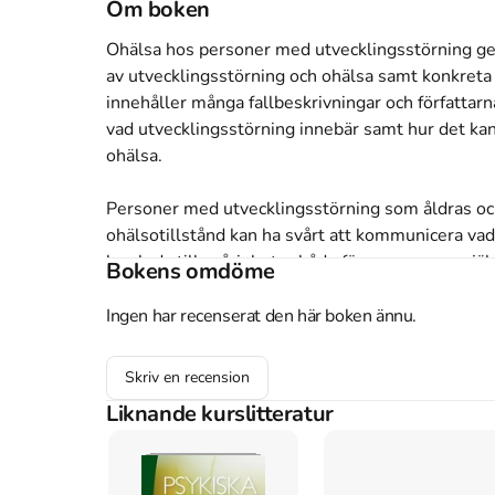
Om boken
Ohälsa hos personer med utvecklingsstörning ger
av utvecklingsstörning och ohälsa samt konkreta 
innehåller många fallbeskrivningar och författarna
vad utvecklingsstörning innebär samt hur det kan
ohälsa.

Personer med utvecklingsstörning som åldras och 
ohälsotillstånd kan ha svårt att kommunicera vad 
kan leda till svårigheter både för personerna sjä
Bokens omdöme
smärta kan exempelvis yttra sig i ett aggressivt
orsaken bakom.

Ingen har recenserat den här boken ännu.
Att skilja mellan vanliga beteenden vid utveckli
Skriv en recension
problematik som behöver behandlas kan vara svårt
Liknande kurslitteratur
sig till exempel demens? Är det någon skillnad v
hjälp? Vi som ska ge stöd – hur får vi hjälp och ku