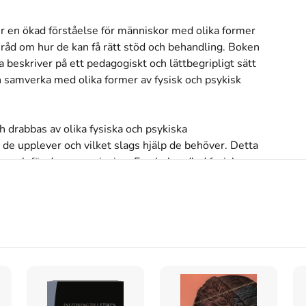
 en ökad förståelse för människor med olika former 
råd om hur de kan få rätt stöd och behandling. Boken 
 beskriver på ett pedagogiskt och lättbegripligt sätt 
 samverka med olika former av fysisk och psykisk 
drabbas av olika fysiska och psykiska 
de upplever och vilket slags hjälp de behöver. Detta 
lva och för deras omgivning. En obehandlad fysisk 
 beteende om omgivningen inte lyckas ta reda på 
ngsstörning och beteenden som tyder på annan sorts 
. Vilka diagnoser kan det vara fråga om? Hur yttrar 
id utvecklingsstörning? Hur och var kan personen få 
nskap?
