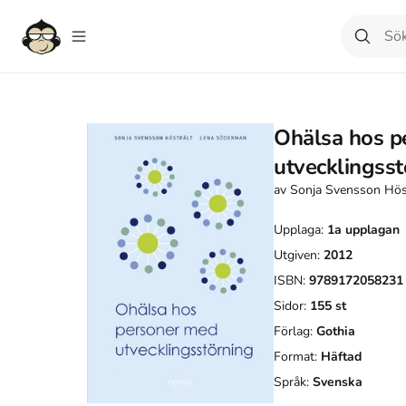
Ohälsa hos p
utvecklingsst
av
Sonja Svensson Hös
Upplaga:
1a
upplagan
Utgiven:
2012
ISBN:
9789172058231
Sidor:
155
st
Förlag:
Gothia
Format:
Häftad
Språk:
Svenska