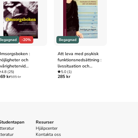
Begagnad
-20%
Begagnad
Begagnad
Omsorgsboken :
Att leva med psykisk
Forskning
öjligheter och
funktionsnedsättning :
funktionsh
vårighetervid
livssituation och
problem -
ntellektuell
4.8
(25)
effektiva vård- och
5.0
(1)
- möjlighe
5.0
(1)
69 kr
285 kr
199 kr
585 kr
unktionsnedsättning
stödinsatser
 Studentapan
Resurser
tteratur
Hjälpcenter
tteratur
Kontakta oss