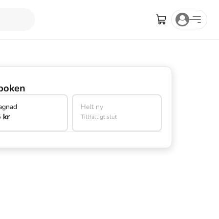
boken
agnad
Helt ny
 kr
Tillfälligt slut