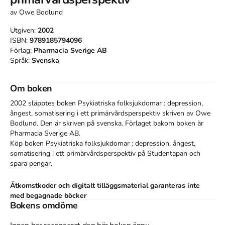
av
Owe Bodlund
Utgiven:
2002
ISBN:
9789185794096
Förlag:
Pharmacia Sverige AB
Språk:
Svenska
Om boken
2002 släpptes boken Psykiatriska folksjukdomar : depression,
ångest, somatisering i ett primärvårdsperspektiv
skriven av
Owe
Bodlund
.
Den
är skriven på svenska
.
Förlaget bakom boken är
Pharmacia Sverige AB
.
Köp boken
Psykiatriska folksjukdomar : depression, ångest,
somatisering i ett primärvårdsperspektiv
på Studentapan och
spara
pengar
.
Åtkomstkoder och digitalt tilläggsmaterial garanteras inte
med begagnade böcker
Bokens omdöme
Tillhör kategorierna