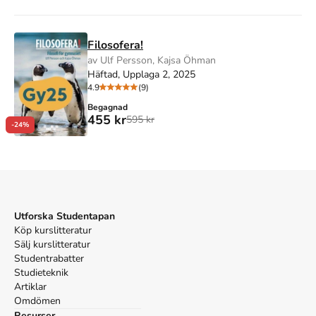
Filosofera!
av Ulf Persson, Kajsa Öhman
Häftad, Upplaga 2, 2025
4.9
(9)
Begagnad
455 kr
595 kr
-24%
Utforska Studentapan
Köp kurslitteratur
Sälj kurslitteratur
Studentrabatter
Studieteknik
Artiklar
Omdömen
Resurser