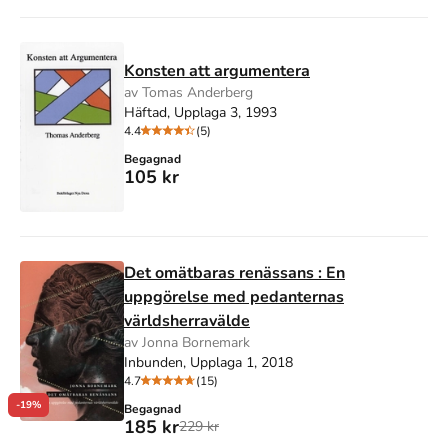
Konsten att argumentera
av Tomas Anderberg
Häftad, Upplaga 3, 1993
4.4
(5)
Begagnad
105 kr
Det omätbaras renässans : En
uppgörelse med pedanternas
världsherravälde
av Jonna Bornemark
Inbunden, Upplaga 1, 2018
4.7
(15)
-19%
Begagnad
185 kr
229 kr