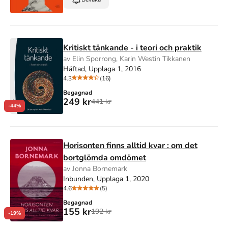
Kritiskt tänkande - i teori och praktik
av Elin Sporrong, Karin Westin Tikkanen
Häftad, Upplaga 1, 2016
4.3
(16)
Begagnad
249 kr
441 kr
-44%
Horisonten finns alltid kvar : om det
bortglömda omdömet
av Jonna Bornemark
Inbunden, Upplaga 1, 2020
4.6
(5)
Begagnad
155 kr
192 kr
-19%