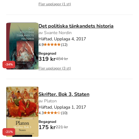
Fler upplagor (
1
st)
Det politiska tänkandets historia
av Svante Nordin
Häftad, Upplaga 4, 2017
4.9
(12)
Begagnad
319 kr
484 kr
-34%
Fler upplagor (
3
st)
Skrifter. Bok 3, Staten
av Platon
Häftad, Upplaga 1, 2017
4.3
(10)
Begagnad
175 kr
221 kr
-21%