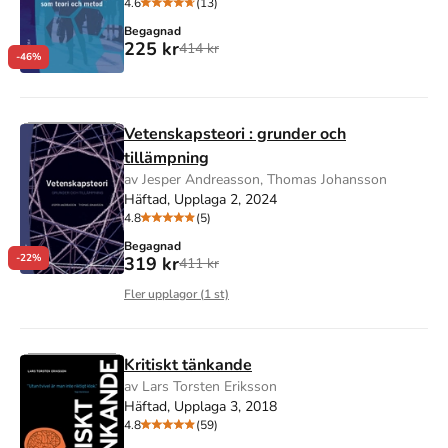
4.6
(13)
Begagnad
225 kr
414 kr
-46%
Vetenskapsteori : grunder och
tillämpning
av Jesper Andreasson, Thomas Johansson
Häftad, Upplaga 2, 2024
4.8
(5)
Begagnad
-22%
319 kr
411 kr
Fler upplagor (
1
st)
Kritiskt tänkande
av Lars Torsten Eriksson
Häftad, Upplaga 3, 2018
4.8
(59)