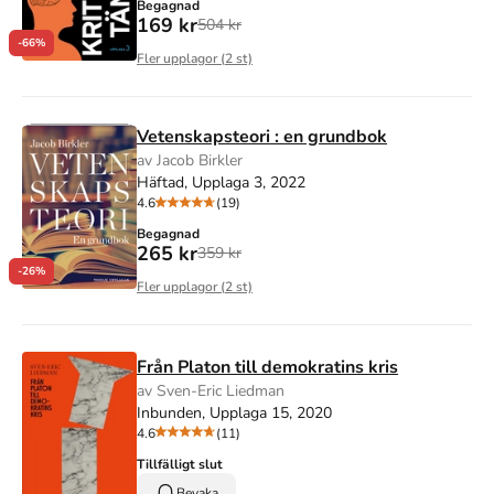
Begagnad
169 kr
504 kr
-66%
Fler upplagor (
2
st)
Vetenskapsteori : en grundbok
av Jacob Birkler
Häftad, Upplaga 3, 2022
4.6
(19)
Begagnad
265 kr
359 kr
-26%
Fler upplagor (
2
st)
Från Platon till demokratins kris
av Sven-Eric Liedman
Inbunden, Upplaga 15, 2020
4.6
(11)
Tillfälligt slut
Bevaka