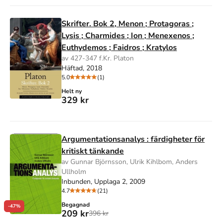
Skrifter. Bok 2, Menon ; Protagoras ;
Lysis ; Charmides ; Ion ; Menexenos ;
Euthydemos ; Faidros ; Kratylos
av 427-347 f.Kr. Platon
Häftad, 2018
5.0
(1)
Helt ny
329 kr
Argumentationsanalys : färdigheter för
kritiskt tänkande
av Gunnar Björnsson, Ulrik Kihlbom, Anders
Ullholm
Inbunden, Upplaga 2, 2009
4.7
(21)
Begagnad
-47%
209 kr
396 kr