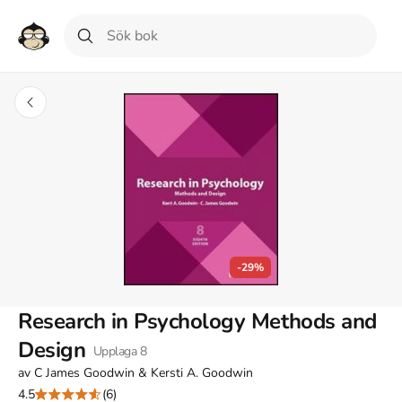
-29%
Research in Psychology Methods and
Design
Upplaga
8
av
C James Goodwin & Kersti A. Goodwin
4.5
(6)