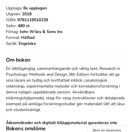
Upplaga:
8e
upplagan
Utgiven:
2018
ISBN:
9781119510239
Sidor:
480
st
Förlag:
John Wiley & Sons Inc
Format:
Häftad
Språk:
Engelska
Om boken
En lättillgänglig, sammanhängande och viktig text, Research in 
Psychology: Methods and Design, 8th Edition fortsätter att ge 
sina läsare en tydlig och kortfattad inblick i psykologisk 
vetenskap, experimentella metoder och korrelationsforskning i 
denna nyligen uppdaterade version. Användbara 
inlärningshjälpmedel, steg-för-steg-instruktioner och detaljerade 
exempel på verkliga forskningsstudier gör materialet lätt att läsa 
och studentvänligt.
Åtkomstkoder och digitalt tilläggsmaterial garanteras inte
Bokens omdöme
med begagnade böcker
Skriv en recension