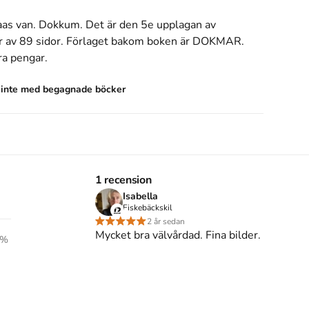
aas van. Dokkum
.
Det är den 5e upplagan av
 av 89 sidor
.
Förlaget bakom boken är
DOKMAR
.
ra
pengar
.
s inte med begagnade böcker
1 recension
Isabella
Fiskebäckskil
R.
2 år sedan
Mycket bra välvårdad. Fina bilder.
%
13).
AR.