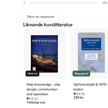
Dokkum K van. Ship stability. 5:e uppl. DOKMAR; 2013.
1
0
%
Skriv en recension
Liknande kurslitteratur
Helt ny
Begagnad
Ship knowledge : ship
Sjöfartsskydd & ISPS-
design, construction
koden
and operation
5.0
(3)
219 kr
5.0
(1)
Tillfälligt slut