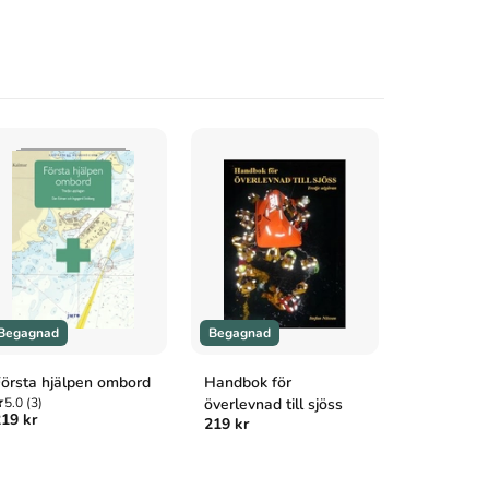
Begagnad
Begagnad
Helt ny
örsta hjälpen ombord
Handbok för
Båtkörkort
5.0
(3)
överlevnad till sjöss
förarintyg
19 kr
219 kr
kustskepp
5.0
(1)
Tillfälligt s