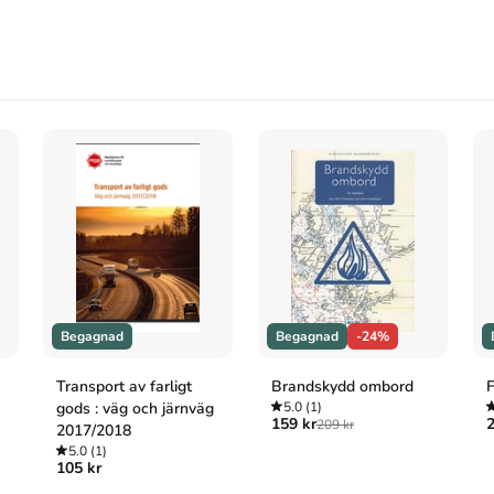
Begagnad
Begagnad
-24%
Transport av farligt
Brandskydd ombord
F
gods : väg och järnväg
5.0
(1)
159 kr
2
209 kr
2017/2018
5.0
(1)
105 kr