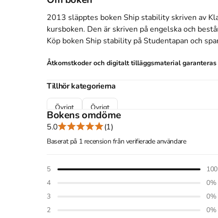
2013 släpptes boken Ship stability
skriven av
Kl
kursboken.
Den
är skriven på engelska
och består
Köp boken
Ship stability
på Studentapan och spa
Åtkomstkoder och digitalt tilläggsmaterial garantera
Tillhör kategorierna
Övrigt
Övrigt
Bokens omdöme
Referera till
Ship stability
(Upplaga
5
)
5.0
(1)
Baserat på 1 recension från verifierade användare
Harvard
Dokkum, K. van. (2013).
Ship stability
. 5:e uppl. DOKMA
Oxford
5
100
Dokkum, Klaas van.,
Ship stability
, 5 uppl. (DOKMAR, 20
4
0
%
APA
3
0
%
Dokkum, K. van. (2013).
Ship stability
(5:e uppl.). DOKM
Vancouver
2
0
%