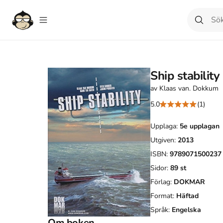
Ship stability
av
Klaas van. Dokkum
5.0
(1)
Upplaga:
5e
upplagan
Utgiven:
2013
ISBN:
9789071500237
Sidor:
89
st
Förlag:
DOKMAR
Format:
Häftad
Språk:
Engelska
Om boken