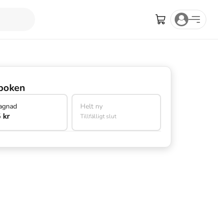
boken
agnad
Helt ny
 kr
Tillfälligt slut