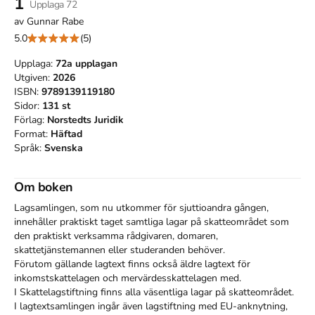
1
Upplaga
72
av
Gunnar Rabe
5.0
(5)
Upplaga:
72a
upplagan
Utgiven:
2026
ISBN:
9789139119180
Sidor:
131
st
Förlag:
Norstedts Juridik
Format:
Häftad
Språk:
Svenska
Om boken
Lagsamlingen, som nu utkommer för sjuttioandra gången, 
innehåller praktiskt taget samtliga lagar på skatteområdet som 
den praktiskt verksamma rådgivaren, domaren, 
skattetjänstemannen eller studeranden behöver.

Förutom gällande lagtext finns också äldre lagtext för 
inkomstskattelagen och mervärdesskattelagen med.

I Skattelagstiftning finns alla väsentliga lagar på skatteområdet. 

I lagtextsamlingen ingår även lagstiftning med EU-anknytning, 