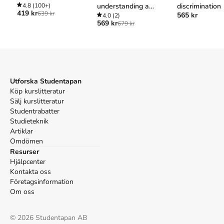
4.8
(100+)
understanding and
discrimination
419 kr
639 kr
565 kr
addressing social
4.0
(2)
569 kr
679 kr
and practical
problems
Utforska Studentapan
Köp kurslitteratur
Sälj kurslitteratur
Studentrabatter
Studieteknik
Artiklar
Omdömen
Resurser
Hjälpcenter
Kontakta oss
Företagsinformation
Om oss
©
2026
Studentapan AB