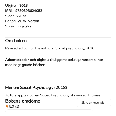
Utgiven:
2018
ISBN:
9780393624052
Sidor:
561
st
Förlag:
W. w. Norton
Språk:
Engelska
Om boken
Revised edition of the authors' Social psychology, 2016.
Åtkomstkoder och digitalt tilläggsmaterial garanteras inte
med begagnade böcker
Mer om Social Psychology (2018)
2018 släpptes boken Social Psychology
skriven av
Thomas
Gilovich
Bokens omdöme
,
Dacher Keltner
,
Serena Chen
,
Richard E. Nisbett
.
Den
är
Skriv en recension
skriven på engelska
och består av 561 sidor
.
Förlaget bakom
5.0
(1)
boken är
W. w. Norton
.
Köp boken
Social Psychology
på Studentapan och spara
pengar
.