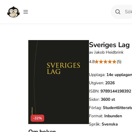
Sveriges Lag
av
Jakob Heidbrink
4.8
(5)
Upplaga:
14e
upplaga
Utgiven:
2026
ISBN:
9789144198392
Sidor:
3600
st
Förlag:
Studentlitterat
Format:
Inbunden
-32%
Språk:
Svenska
Om boken