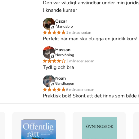
Den var väldigt användbar under min juridi
re urval. Även från HFD (inkl. RÅ), AD och 
liknande kurser
al rättsfall angivna för den som snabbt behöver 
s. 

Oscar
Älandsbro
1 månad sedan
 registerflikar gratis. Med Sveriges Lag 2026 får du 
Perfekt när man ska plugga en juridik kurs!
n som du når via en kod på insidan av pärmen. 
Hassan
daktörsråd bestående av: Jakob Heidbrink, lektor 
Norrköping
eå universitet; Eva Lindell-Frantz, lektor Lunds 
3 månader sedan
universitet; Joakim Nergelius, professor Örebro 
Tydlig och bra
t; Laila Zackariasson, professor Uppsala universitet.
Noah
Bandhagen
s inte med begagnade böcker
6 månader sedan
Praktisk bok! Skönt att det finns som både f
6
skriven av
Jakob Heidbrink
.
Det är den 14e
ka
och består av 3600 sidor
djupgående information