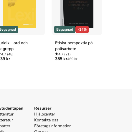
Begagnad
Begagnad
-24%
Begagnad
uridik - ord och
Etiska perspektiv på
Juridik - Ci
begrepp
polisarbete
straffrätt,
4.7
(48)
4.7
(21)
5.0
(27)
39 kr
355 kr
649 kr
469 kr
754 
 Studentapan
Resurser
tteratur
Hjälpcenter
tteratur
Kontakta oss
batter
Företagsinformation
nik
Om oss