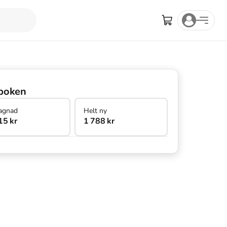
boken
agnad
Helt ny
15 kr
1 788 kr