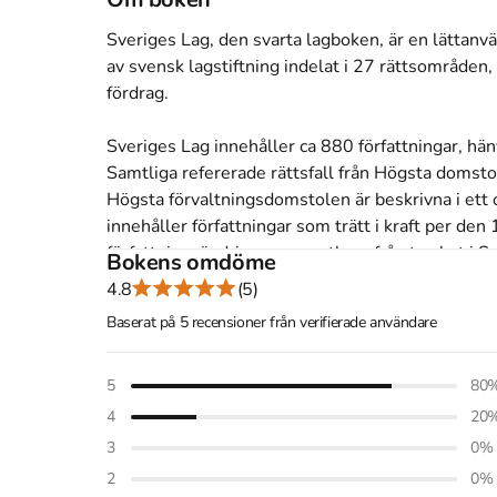
Sveriges Lag, den svarta lagboken, är en lättanv
av svensk lagstiftning indelat i 27 rättsområden,
fördrag. 

Sveriges Lag innehåller ca 880 författningar, hänvi
Samtliga refererade rättsfall från Högsta doms
Högsta förvaltningsdomstolen är beskrivna i ett 
innehåller författningar som trätt i kraft per den 
författningsändringar som utkom från trycket i S
Bokens omdöme
december 2025 till januari 2026 återges i ett se
4.8
(5)
Baserat på 5 recensioner från verifierade användare
Bland de nya författningar som inkluderats i år k
(2025:400) och socialtjänstförordningen (2025:4
lagen (2025:327) om internationella sanktioner, 
5
80
brottmål och lagen (2024:237) om vissa kirurgisk
4
20
3
0
%
I Sveriges Lag lägger vi mycket tid och kraft på ur
2
0
%
Högsta domstolens rättsfall från och med 1971 oc