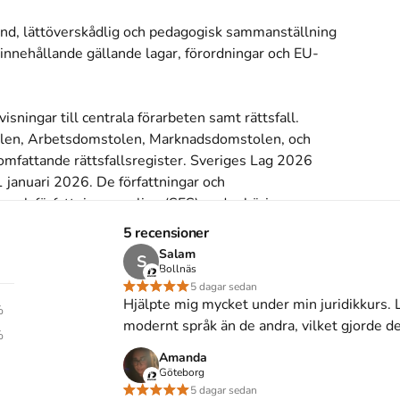
änd, lättöverskådlig och pedagogisk sammanställning 
 innehållande gällande lagar, förordningar och EU-
sningar till centrala förarbeten samt rättsfall. 
tolen, Arbetsdomstolen, Marknadsdomstolen, och 
omfattande rättsfallsregister. Sveriges Lag 2026 
1 januari 2026. De författningar och 
vensk författningssamling (SFS) under början av 
parat komplement. 

5 recensioner
Salam
S
an särskilt nämnas den nya socialtjänstlagen 
Bollnäs
68), lagen (2024:506) om arbetslöshetsförsäkring, 
5 dagar sedan
Hjälpte mig mycket under min juridikkurs. L
lagen (2025:520) om internationell verkställighet i 
%
modernt språk än de andra, vilket gjorde de
a ingrepp i könsorganen.

%
Amanda
valet av rättsfall. Här har 1971 valts som brytår: 
Göteborg
5 dagar sedan
h fram till dagsläget refereras i mycket stor 