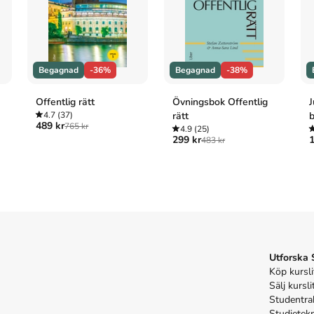
ratur AB
som har sitt säte i Lund
.
ch spara
uppåt 32% jämfört med lägsta nypris hos
Begagnad
-36%
Begagnad
-38%
Offentlig rätt
Övningsbok Offentlig
J
4.7
(37)
rätt
489 kr
765 kr
4.9
(25)
299 kr
1
483 kr
ntlitteratur AB.
tteratur AB, 2026).
entlitteratur AB.
atur AB; 2026.
Utforska
Köp kursli
Sälj kursli
Studentra
Studietek