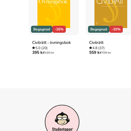
om juridik
.
Förlaget bakom boken är
Studentlitte
Köp boken
Sveriges Lag 2026
på Studentapan o
bokhandeln
.
Tillhör kategorierna
Begagnad
-26%
Begagnad
-30%
Juridik
Övrig juridik
Civilrätt : övningsbok
Civilrätt
Referera till
Sveriges Lag 2026
(Upplaga
14
)
5.0
(20)
4.8
(37)
395 kr
559 kr
535 kr
795 kr
Harvard
Heidbrink, J. (2026).
Sveriges Lag 2026
. 14:e uppl. Stude
Oxford
Heidbrink, Jakob,
Sveriges Lag 2026
, 14 uppl. (Studentli
APA
Heidbrink, J. (2026).
Sveriges Lag 2026
(14:e uppl.). Stud
Vancouver
Heidbrink J. Sveriges Lag 2026. 14:e uppl. Studentlitter