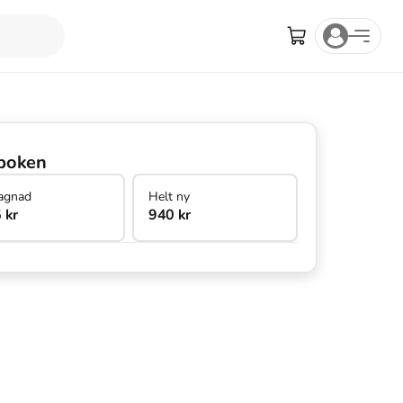
boken
agnad
Helt ny
 kr
940 kr