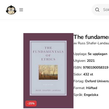
The fundamen
av
Russ Shafer-Landau
Upplaga:
5e
upplagan
Utgiven:
2021
ISBN:
9780190058319
Sidor:
432
st
Förlag:
Oxford Univers
Format:
Häftad
Språk:
Engelska
-25%