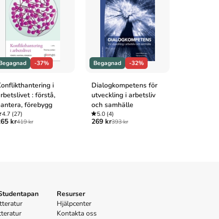
Begagnad
-37%
Begagnad
-32%
Helt ny
onflikthantering i
Dialogkompetens för
Grundbok 
rbetslivet : förstå,
utveckling i arbetsliv
4.5
(10)
389 kr
antera, förebygg
och samhälle
4.7
(27)
5.0
(4)
65 kr
269 kr
419 kr
393 kr
 Studentapan
Resurser
tteratur
Hjälpcenter
tteratur
Kontakta oss