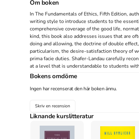
Om boken
In The Fundamentals of Ethics, Fifth Edition, au
writing style to introduce students to the essent
comprehensive coverage of the good life, normativ
kind, this book also addresses issues that are oft
doing and allowing, the doctrine of double effect, 
particularism, the desire-satisfaction theory of w
prima facie duties. Shafer-Landau carefully reco
at a level that is understandable to students wit
Bokens omdöme
Åtkomstkoder och digitalt tilläggsmaterial garantera
Ingen har recenserat den här boken ännu.
Skriv en recension
Mer om The fundamentals of ethics (2021)
Liknande kurslitteratur
2021 släpptes boken The fundamentals of ethic
upplagan av kursboken.
Den
är skriven på engel
Oxford University Press
.