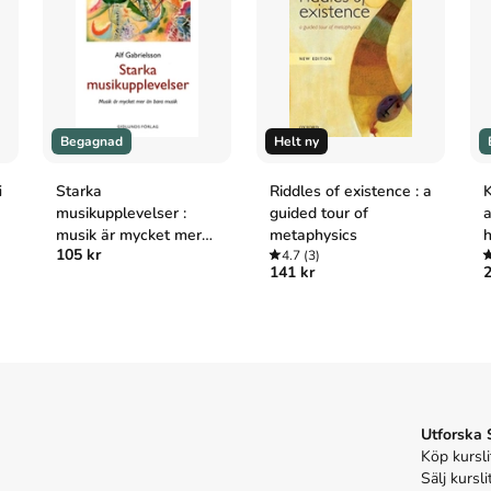
tapan och spara
uppåt 25% jämfört med lägsta
a
5
)
Begagnad
Helt ny
i
Starka
Riddles of existence : a
K
musikupplevelser :
guided tour of
a
:e uppl. Oxford University Press.
musik är mycket mer
metaphysics
h
105 kr
än bara musik
4.7
(3)
l. (Oxford University Press, 2021).
141 kr
2
e uppl.). Oxford University Press.
Oxford University Press; 2021.
Utforska
Köp kursli
Sälj kursli