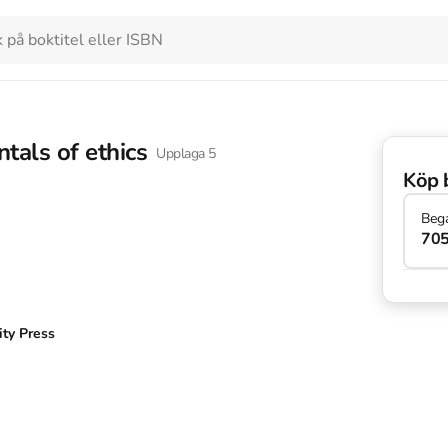
tals of ethics
Upplaga
5
Köp 
Beg
705
ity Press