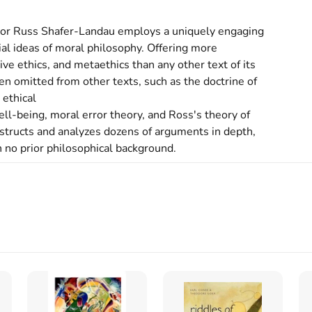
thor Russ Shafer-Landau employs a uniquely engaging 
ial ideas of moral philosophy. Offering more 
e ethics, and metaethics than any other text of its 
en omitted from other texts, such as the doctrine of 
ethical

ell-being, moral error theory, and Ross's theory of 
nstructs and analyzes dozens of arguments in depth, 
h no prior philosophical background.
s inte med begagnade böcker
s
skriven av
Russ Shafer-Landau
.
Det är den 5e
ska
och består av 432 sidor
.
Förlaget bakom boken är