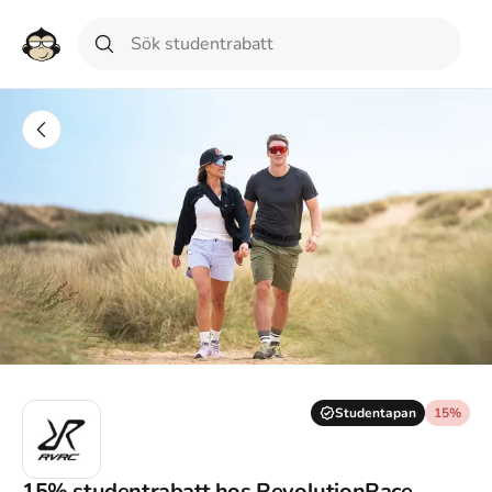
Studentapan
15%
15% studentrabatt hos RevolutionRace