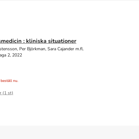
medicin : kliniska situationer
istensson, Per Björkman, Sara Cajander m.fl.
aga 2, 2022
 beställ nu.
r (
1
st)