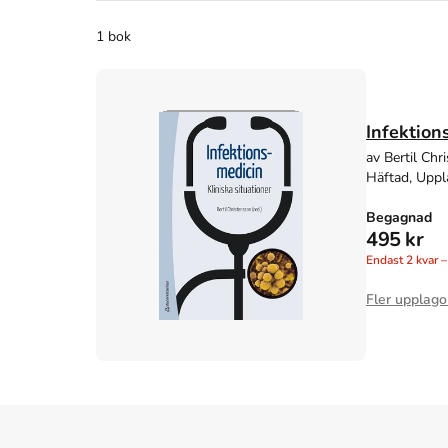
1 bok
Infektions
av Bertil Chr
Häftad, Uppl
Begagnad
495 kr
Endast
2
kvar –
Fler upplago