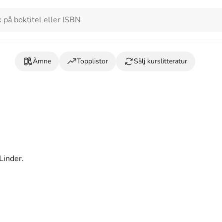
Ämne
Topplistor
Sälj kurslitteratur
Linder.