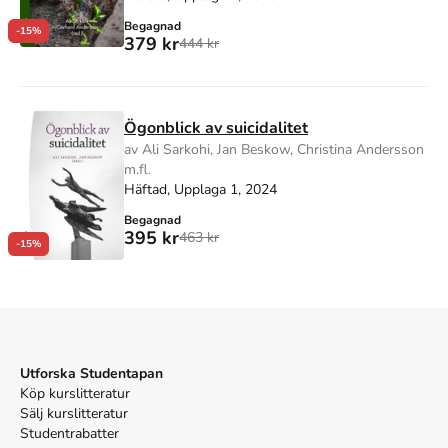
Begagnad
-15%
379 kr
444 kr
Ögonblick av suicidalitet
av Ali Sarkohi, Jan Beskow, Christina Andersson
m.fl.
Häftad, Upplaga 1, 2024
Begagnad
395 kr
463 kr
-15%
Utforska Studentapan
Köp kurslitteratur
Sälj kurslitteratur
Studentrabatter