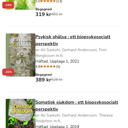
5.0
(13)
-34%
Begagnad
319 kr
481 kr
Psykisk ohälsa : ett biopsykosocialt
perspektiv
av Ali Sarkohi, Gerhard Andersson, Finn
Bengtsson m.fl.
Häftad, Upplaga 1, 2021
4.8
(5)
-26%
Begagnad
389 kr
526 kr
Somatisk sjukdom : ett biopsykosocialt
perspektiv
av Ali Sarkohi, Gerhard Andersson, Therese
Anderbro m.fl.
Häftad, Upplaga 1, 2019