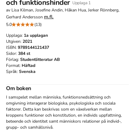
och funktionshinder
Upplaga
1
av
Lisa Kilman, Josefine Andin, Håkan Hua, Jerker Rönnberg,
m.fl.
Gerhard Andersson
5.0
(13)
Upplaga:
1a
upplagan
Utgiven:
2021
ISBN:
9789144121437
Sidor:
384
st
Förlag:
Studentlitteratur AB
Format:
Häftad
Språk:
Svenska
Om boken
I samspelet mellan människa, funktionsnedsättning och 
omgivning inter­agerar biologiska, psykologiska och sociala 
faktorer. Detta kan beskrivas som en växelverkan mellan 
kroppens funktioner och konstitution, en individs uppfattning, 
beteende och identitet samt människors relationer på individ-, 
grupp- och samhällsnivå.
