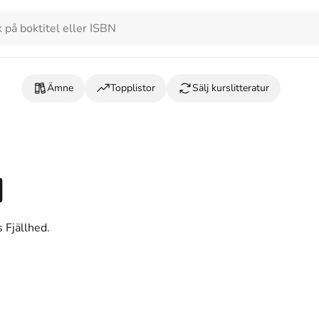
Ämne
Topplistor
Sälj kurslitteratur
d
 Fjällhed.