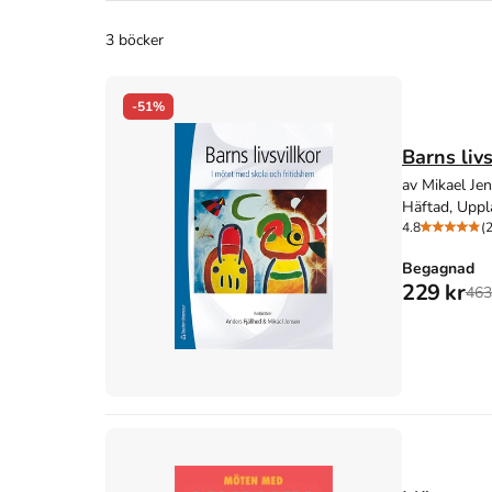
3 böcker
-51%
Barns liv
av Mikael Je
Häftad, Uppl
4.8
(
Begagnad
229 kr
463