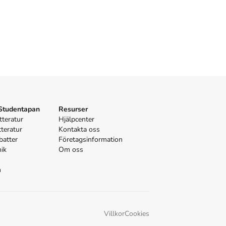
 Studentapan
Resurser
tteratur
Hjälpcenter
tteratur
Kontakta oss
batter
Företagsinformation
nik
Om oss
n
Villkor
Cookies