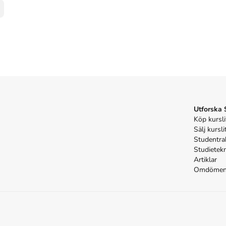
Utforska
Köp kursli
Sälj kursli
Studentra
Studietek
Artiklar
Omdöme