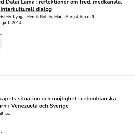
 Dalai Lama : reflektioner om fred, medkänsla,
interkulturell dialog
ldstein-Kyaga, Henrik Bohlin, Maria Borgström m.fl.
aga 1, 2014
ut
kapets situation och möjlighet : colombianska
arn i Venezuela och Sverige
ällhed
ut