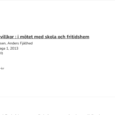
svillkor : i mötet med skola och fritidshem
nsen, Anders Fjällhed
aga 1, 2013
20)
 kr