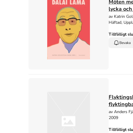
Möten med
lycka och 
av Katrin Go
Häftad, Uppl
Tillfälligt sl
Bevaka
Flyktings
flyktingb
av Anders Fj
2009
Tillfälligt sl