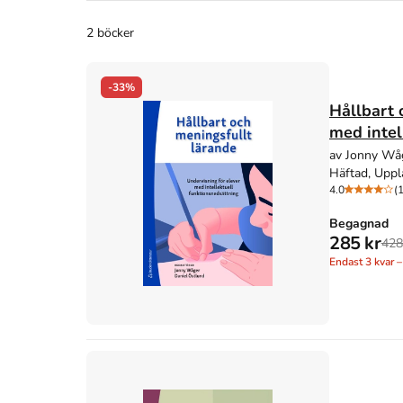
2 böcker
-33%
Hållbart 
med intel
av Jonny Wåg
Häftad, Uppl
4.0
(1
Begagnad
285 kr
428
Endast
3
kvar –