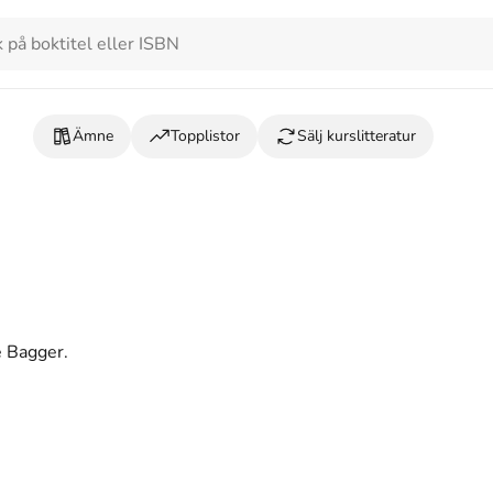
Ämne
Topplistor
Sälj kurslitteratur
e Bagger.