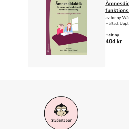
Ämnesdida
funktions
av Jonny Wåg
Häftad, Uppl
Helt ny
404 kr