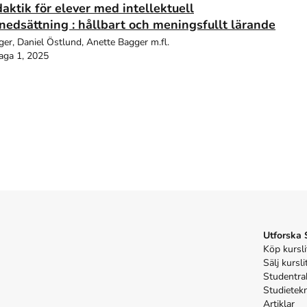
ktik för elever med intellektuell
nedsättning : hållbart och meningsfullt lärande
er, Daniel Östlund, Anette Bagger m.fl.
aga 1, 2025
Utforska
Köp kursli
Sälj kursli
Studentra
Studietek
Artiklar