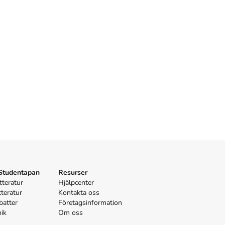
 Studentapan
Resurser
tteratur
Hjälpcenter
tteratur
Kontakta oss
batter
Företagsinformation
nik
Om oss