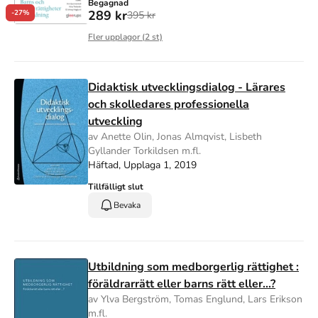
Begagnad
289 kr
-27%
395 kr
Fler upplagor (
2
st)
Didaktisk utvecklingsdialog - Lärares
och skolledares professionella
utveckling
av Anette Olin, Jonas Almqvist, Lisbeth
Gyllander Torkildsen m.fl.
Häftad, Upplaga 1, 2019
Tillfälligt slut
Bevaka
Utbildning som medborgerlig rättighet :
föräldrarrätt eller barns rätt eller...?
av Ylva Bergström, Tomas Englund, Lars Erikson
m.fl.