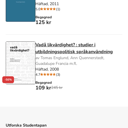
Häftad, 2011
5.0
(1)
Begagnad
125 kr
Vadå likvärdighet? : studier i
utbildningspolitisk språkanvändning
av Tomas Englund, Ann Quennerstedt,
Guadalupe Francia m.fl.
Häftad, 2008
4.7
(3)
-56%
Begagnad
109 kr
245 kr
Utforska Studentapan