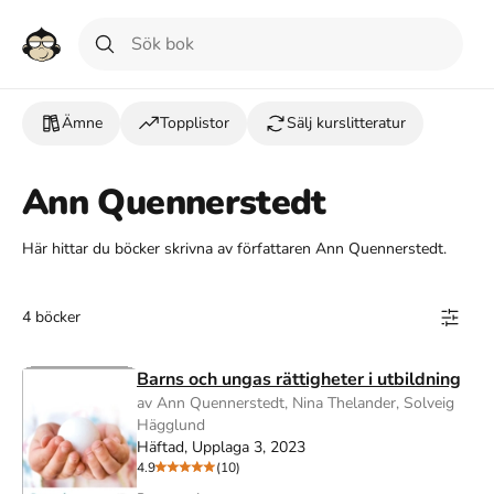
Ämne
Topplistor
Sälj kurslitteratur
Ann Quennerstedt
Här hittar du böcker skrivna av författaren Ann Quennerstedt.
4 böcker
Barns och ungas rättigheter i utbildning
av Ann Quennerstedt, Nina Thelander, Solveig
Hägglund
Häftad, Upplaga 3, 2023
4.9
(10)