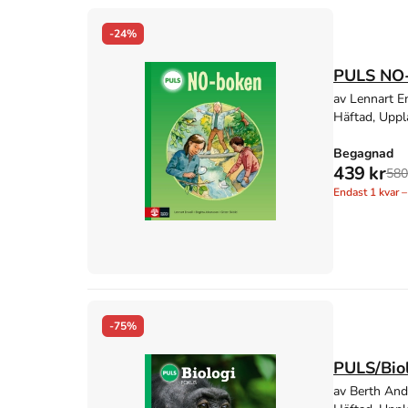
-24%
PULS NO-
av Lennart En
Häftad, Uppl
Begagnad
439 kr
580
Endast
1
kvar –
-75%
PULS/Biol
av Berth And