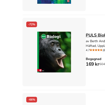
-72%
PULS Bio
av Berth And
Häftad, Uppl
4.7
(6
Begagnad
169 kr
604
-66%