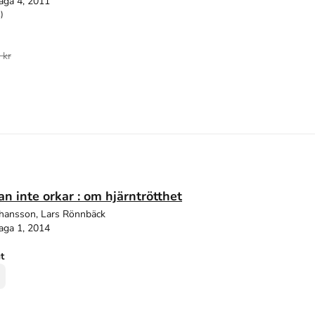
aga 4, 2011
)
 kr
an inte orkar : om hjärntrötthet
Johansson, Lars Rönnbäck
aga 1, 2014
ut