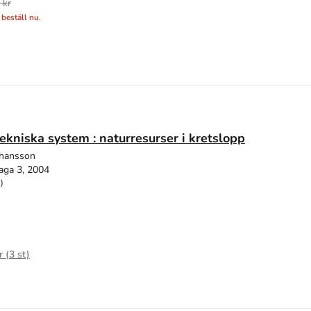
 kr
 beställ nu.
ekniska system : naturresurser i kretslopp
Johansson
aga 3, 2004
)
r (
3
st)