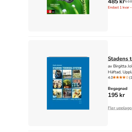
485 kr
618
Endast
1
kvar –
Stadens t
av Birgitta 
Häftad, Uppl
4.0
(1
Begagnad
195 kr
Fler upplago