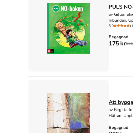
PULS NO-
av Gitten Ski
Inbunden, Up
5.0
(1
Begagnad
175 kr
521
Att bygga
av Birgitta 
Häftad, Uppl
Begagnad