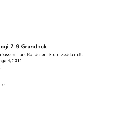
logi 7-9 Grundbok
réasson, Lars Bondeson, Sture Gedda m.fl.
aga 4, 2011
)
 kr