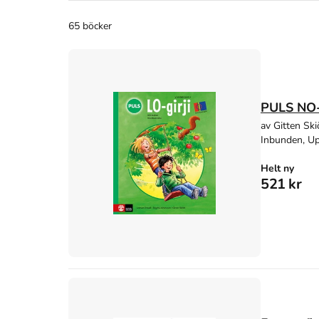
65 böcker
PULS NO-
av Gitten Ski
Inbunden, Up
Helt ny
521 kr