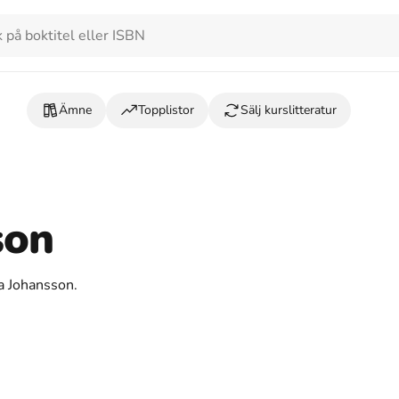
Ämne
Topplistor
Sälj kurslitteratur
son
ta Johansson.