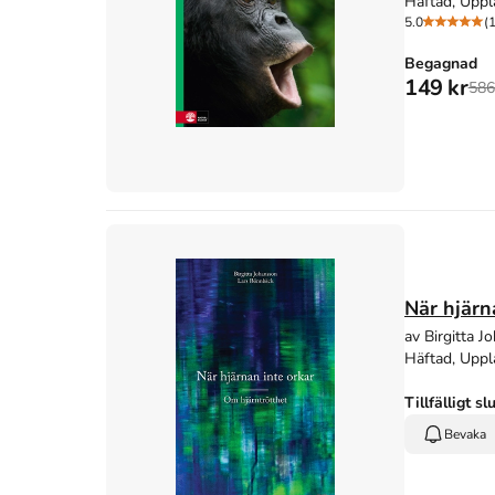
Häftad, Uppl
5.0
(1
Begagnad
149 kr
586
När hjärn
av Birgitta 
Häftad, Uppl
Tillfälligt sl
Bevaka