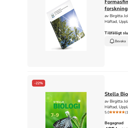
Formasfin
forsknin
av Birgitta 
Häftad, Uppl
Tillfälligt sl
Bevaka
-22%
Stella Bi
av Birgitta J
Häftad, Uppl
5.0
(1
Begagnad