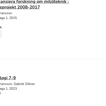
ansiera forskning om miljöteknik :
gsprojekt 2008-2017
Johansson
aga 1, 2015
ut
ologi 7-9
ohansson, Gabriel Gillner
aga 1, 2023
)