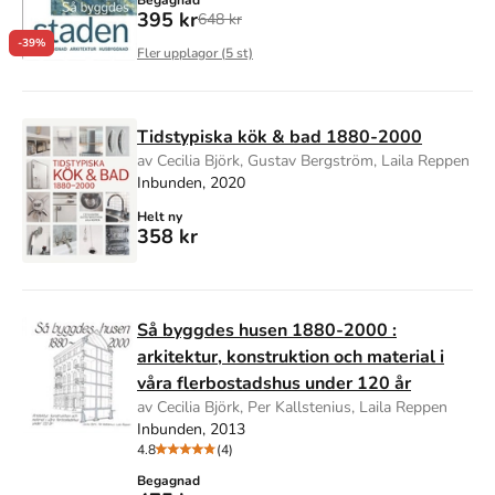
Begagnad
395 kr
648 kr
-39%
Fler upplagor (
5
st)
Tidstypiska kök & bad 1880-2000
av Cecilia Björk, Gustav Bergström, Laila Reppen
Inbunden, 2020
Helt ny
358 kr
Så byggdes husen 1880-2000 :
arkitektur, konstruktion och material i
våra flerbostadshus under 120 år
av Cecilia Björk, Per Kallstenius, Laila Reppen
Inbunden, 2013
4.8
(4)
Begagnad