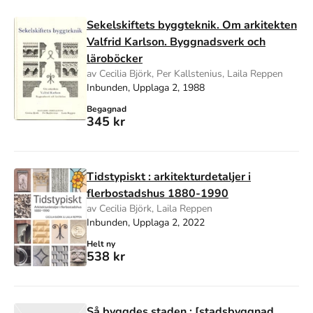
Sekelskiftets byggteknik. Om arkitekten
Valfrid Karlson. Byggnadsverk och
läroböcker
av Cecilia Björk, Per Kallstenius, Laila Reppen
Inbunden, Upplaga 2, 1988
Begagnad
345 kr
Tidstypiskt : arkitekturdetaljer i
flerbostadshus 1880-1990
av Cecilia Björk, Laila Reppen
Inbunden, Upplaga 2, 2022
Helt ny
538 kr
Så byggdes staden : [stadsbyggnad,