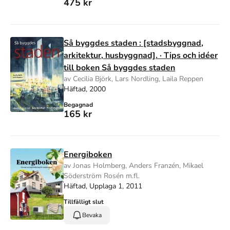
475 kr
Så byggdes staden : [stadsbyggnad,
arkitektur, husbyggnad]. · Tips och idéer
till boken Så byggdes staden
av Cecilia Björk, Lars Nordling, Laila Reppen
Häftad, 2000
Begagnad
165 kr
Energiboken
av Jonas Holmberg, Anders Franzén, Mikael
Söderström Rosén m.fl.
Häftad, Upplaga 1, 2011
Tillfälligt slut
Bevaka